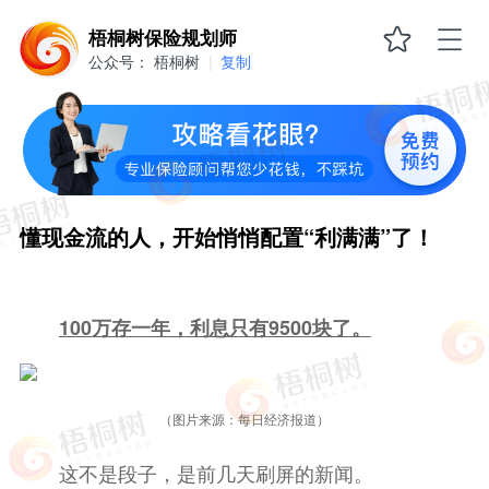
懂
梧桐树保险规划师
现
公众号：
梧桐树
|
复制
金
流
的
人，
开
始
悄
悄
配
懂现金流的人，开始悄悄配置“利满满”了！
置“利
满
满”了！
100万存一年，利息只有9500块了。
（图片来源：每日经济报道
）
这不是段子，是前几天刷屏的新闻。