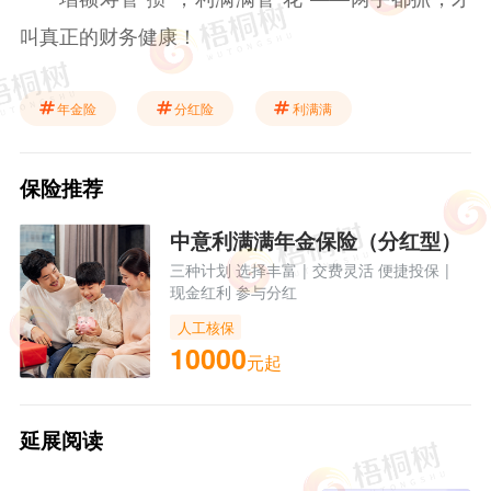
叫真正的财务健康！
年金险
分红险
利满满
保险推荐
中意利满满年金保险（分红型）
三种计划 选择丰富
|
交费灵活 便捷投保
|
现金红利 参与分红
人工核保
10000
元起
延展阅读