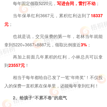
每年固定领取5220元，
；
写进合同，雷打不动
当年保单红利3667元，累积红利达到了
18337
；
元
也就是说，交完保费的第一年，老林当年就能
拿到5220+3667=8887元，领取比例接近
；
3%
再加上前面几年累积的红利，小林总共可以拿
到
！
23557元
相当于每年都给自己发了一笔“年终奖”！不仅投
入的保费一直积累在保单里，还能每年拿到红利！
2、给孩子“不累不卷”的底气