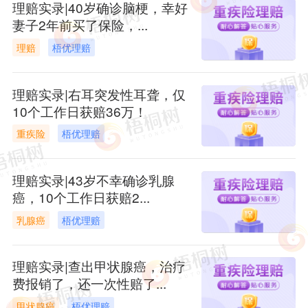
理赔实录|40岁确诊脑梗，幸好
妻子2年前买了保险，...
理赔
梧优理赔
理赔实录|右耳突发性耳聋，仅
10个工作日获赔36万！
重疾险
梧优理赔
理赔实录|43岁不幸确诊乳腺
癌，10个工作日获赔2...
乳腺癌
梧优理赔
理赔实录|查出甲状腺癌，治疗
费报销了，还一次性赔了...
甲状腺癌
梧优理赔